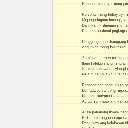
Pananampalataya mong pin
Personal mong buhay ay hind
Mapangalagaan lamang, ka
Dahil kami'y itinuring mo n
Kasama sa dasal pagkagis
Hanggang saan, hanggang k
Ang lakas mong ispirituwal.
Sa bawat sermon mo sa pul
Ilang kaluluwa ang minulat
Sa pagkaunawa sa Ebanghe
Na simula ng ispirituwal na
Pagpapalang nagmumula s
Dumadaloy sa iyong mga sa
Na kahit mayaman o aba,
Ay gumiginhawa ang kalulu
At sa panahong ikaw'y nang
Pilit mo pa ring itinatago s
Dahil ikaw ang kalakasan ni