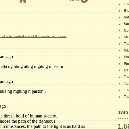
Tul
Bl
not
Sa
No
 Attribution-NoDerivs 4.0 International License.
St
Tul
Ma
Po
Pi
Ba
Tul
Tul
Tul
Tu
Tota
1,5