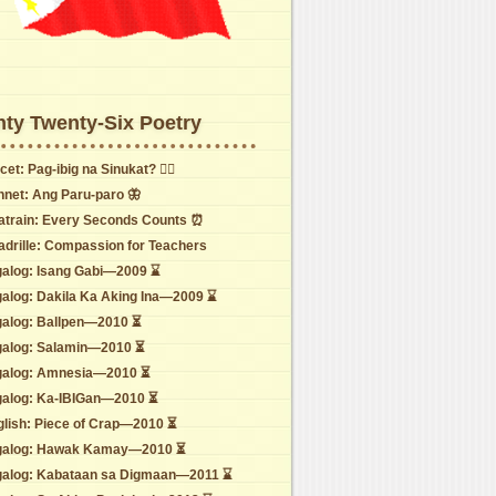
ty Twenty-Six Poetry
cet: Pag-ibig na Sinukat? ❤️‍🔥
nnet: Ang Paru-paro 🦋
atrain: Every Seconds Counts ⏰
adrille: Compassion for Teachers
galog: Isang Gabi—2009 ⌛
galog: Dakila Ka Aking Ina—2009 ⌛
galog: Ballpen—2010 ⏳
galog: Salamin—2010 ⏳
galog: Amnesia—2010 ⏳
galog: Ka-IBIGan—2010 ⏳
glish: Piece of Crap—2010 ⏳
galog: Hawak Kamay—2010 ⏳
galog: Kabataan sa Digmaan—2011 ⌛