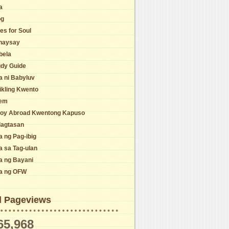
a
og
es for Soul
naysay
bela
udy Guide
a ni Babyluv
ikling Kwento
em
noy Abroad Kwentong Kapuso
lagtasan
a ng Pag-ibig
a sa Tag-ulan
a ng Bayani
la ng OFW
l Pageviews
65,968