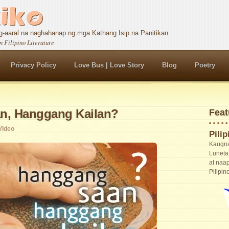
-aaral na naghahanap ng mga Kathang Isip na Panitikan.
n Filipino Literature
Privacy Policy
Love Bus | Love Story
Blog
Poetry
n, Hanggang Kailan?
Feat
Video
Pili
Kaugna
Luneta
at naa
Pilipino