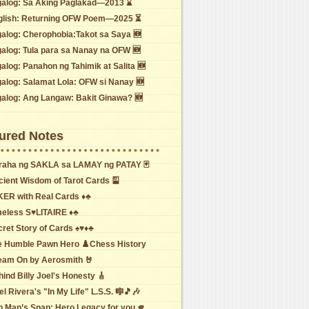
galog: Sa Aking Paglakad—2013 ⌛
glish: Returning OFW Poem—2025 ⏳
galog: Cherophobia:Takot sa Saya 🆕
galog: Tula para sa Nanay na OFW 🆕
alog: Panahon ng Tahimik at Salita 🆕
galog: Salamat Lola: OFW si Nanay 🆕
galog: Ang Langaw: Bakit Ginawa? 🆕
ured Notes
raha ng SAKLA sa LAMAY ng PATAY 🃏
cient Wisdom of Tarot Cards 🎴
KER with Real Cards ♦️♣️
eless S♥️LITAIRE ♦️♣️
ret Story of Cards ♠️♥️♦️♣️
e Humble Pawn Hero ♟️Chess History
eam On by Aerosmith 🤘
ind Billy Joel's Honesty 🎸
el Rivera's "In My Life" L.S.S. 🎼🎵🎶
n Man’s Snap: Hero Legacy for you 🫵