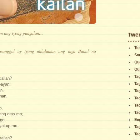
on ang iyong pangalan…
Twen
Ter
sanggol ay iyong nalalaman ang mga Banal na
So
Qu
Qu
Ta
ailan?
Ta
bayan;
n,
Ta
anan.
Ta
Ta
o,
Ta
 ang oras mo;
En
go,
iyakap mo.
Ta
Ta
ailan?