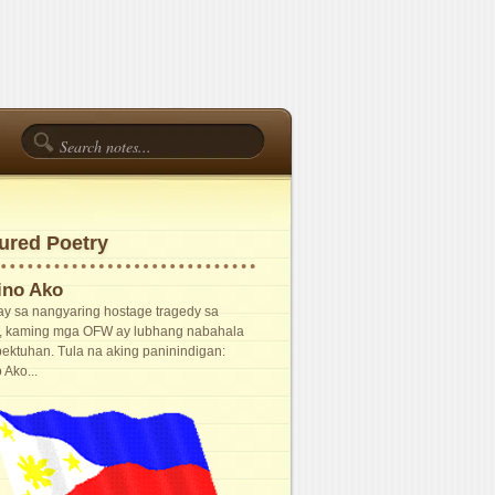
ured Poetry
pino Ako
y sa nangyaring hostage tragedy sa
, kaming mga OFW ay lubhang nabahala
pektuhan. Tula na aking paninindigan:
 Ako...