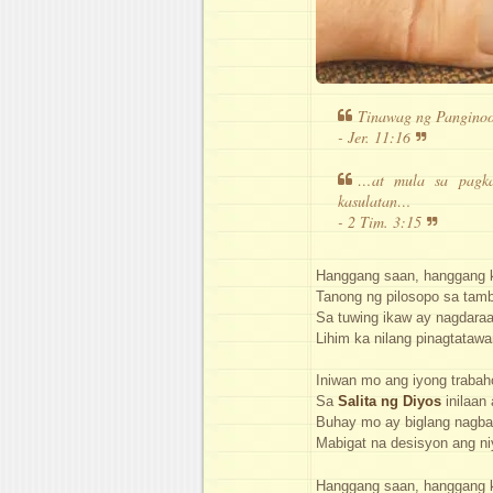
Tinawag ng Pangino
- Jer. 11:16
…at mula sa pagka
kasulatan…
- 2 Tim. 3:15
Hanggang saan, hanggang k
Tanong ng pilosopo sa tam
Sa tuwing ikaw ay nagdaraa
Lihim ka nilang pinagtataw
Iniwan mo ang iyong trabah
Sa
Salita ng Diyos
inilaan
Buhay mo ay biglang nagba
Mabigat na desisyon ang n
Hanggang saan, hanggang k