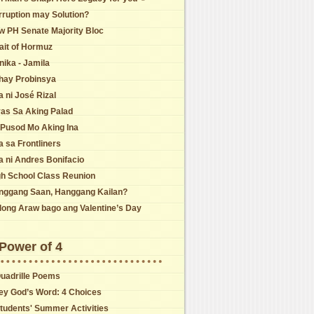
rruption may Solution?
w PH Senate Majority Bloc
ait of Hormuz
ika - Jamila
hay Probinsya
a ni José Rizal
yas Sa Aking Palad
 Pusod Mo Aking Ina
a sa Frontliners
a ni Andres Bonifacio
gh School Class Reunion
nggang Saan, Hanggang Kailan?
long Araw bago ang Valentine’s Day
Power of 4
Quadrille Poems
ey God’s Word: 4 Choices
Students' Summer Activities