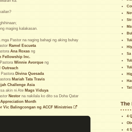
uwaran ka.
Co
ailan?
Ne
Str
ghihinaan;
Man
yong maging kalakasan.
Bu
sa mga Pastor na naging bahagi ng aking buhay
Tul
astor
Ramel Escueta
Hi
astora
Ana Roxas
ng
Sa
n Fellowship Inc.
Tul
 Pastora
Winnie Avorque
ng
Tul
l Outreach
 Pastora
Divina Quesada
Hi
astora
Mariah Tata Travis
Ha
ijah Challenge Asia
Tat
 sa akin ni Ate
Mags Viduya
astor
Nestor
na nakilala ko dito sa Doha Qatar
 Appreciation Month
The 
or Vic Balingcongan ng
ACCF Ministries
4 
Ob
4 