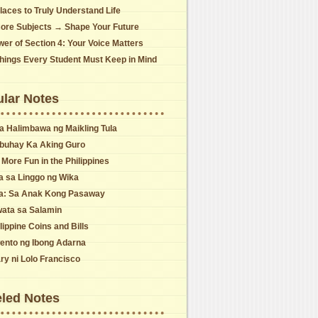
laces to Truly Understand Life
Core Subjects → Shape Your Future
er of Section 4: Your Voice Matters
Things Every Student Must Keep in Mind
lar Notes
a Halimbawa ng Maikling Tula
buhay Ka Aking Guro
s More Fun in the Philippines
a sa Linggo ng Wika
la: Sa Anak Kong Pasaway
wata sa Salamin
lippine Coins and Bills
ento ng Ibong Adarna
ry ni Lolo Francisco
led Notes