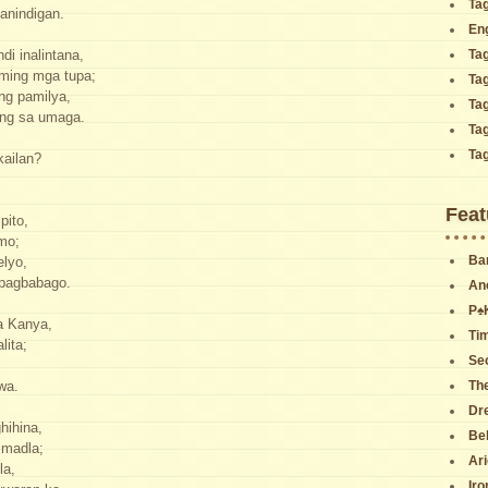
Ta
anindigan.
En
Ta
i inalintana,
ming mga tupa;
Ta
ang pamilya,
Tag
ing sa umaga.
Ta
Ta
ailan?
Feat
pito,
 mo;
Ba
lyo,
 pagbabago.
An
P♠️
a Kanya,
Tim
lita;
Sec
Th
wa.
Dr
hihina,
Beh
a madla;
Ari
la,
Iro