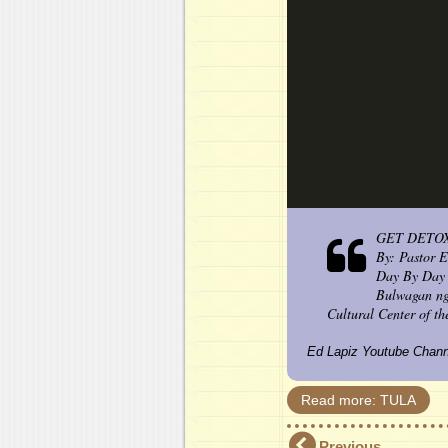
GET DETOX
By: Pastor E
Day By Day C
Bulwagan ng
Cultural Center of t
Ed Lapiz Youtube Chan
Read more: TULA
Previous