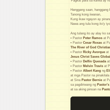
'Pagkat para sa kanila ay h
Hanggang saan, hanggang k
Tanong kong iiwanan,
Kung ikaw ngayon ay pinan
Nawa ang tula kong ito'y i
Ang tulang ito ay alay ko 
• Pastor
Peter Ramos
at P
• Pastor
Cesar Roxas
at P
The River of God Christia
• Pastor
Ricky Avorque
at
Jesus Christ Saves Globa
• Pastor
Delfin Quesada
at
• Pastor
Melvin Travis
at P
• Pastor
Albert Kang
ng
El
at mga Pastor na pinakilala
at Sina
Pastor Bernie
at P
sa pagdiriwang ng
Pastor's
at sa aking pinsan na
Past