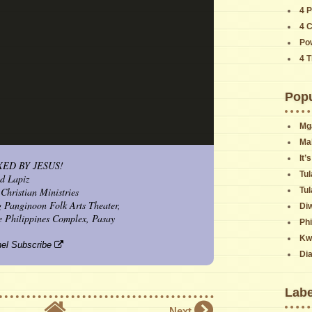
4 P
4 
Pow
4 
Popu
Mg
Ma
It’
ED BY JESUS!
Tul
d Lapiz
Tu
hristian Ministries
 Panginoon Folk Arts Theater,
Di
he Philippines Complex, Pasay
Phi
Kw
nel
Subscribe
Dia
Labe
Next