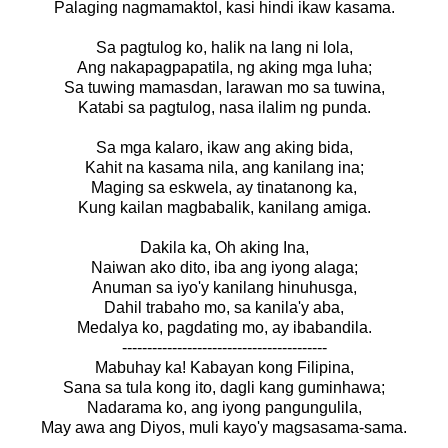
Palaging nagmamaktol, kasi hindi ikaw kasama.
Sa pagtulog ko, halik na lang ni lola,
Ang nakapagpapatila, ng aking mga luha;
Sa tuwing mamasdan, larawan mo sa tuwina,
Katabi sa pagtulog, nasa ilalim ng punda.
Sa mga kalaro, ikaw ang aking bida,
Kahit na kasama nila, ang kanilang ina;
Maging sa eskwela, ay tinatanong ka,
Kung kailan magbabalik, kanilang amiga.
Dakila ka, Oh aking Ina,
Naiwan ako dito, iba ang iyong alaga;
Anuman sa iyo'y kanilang hinuhusga,
Dahil trabaho mo, sa kanila'y aba,
Medalya ko, pagdating mo, ay ibabandila.
-----------------------------------------
Mabuhay ka! Kabayan kong Filipina,
Sana sa tula kong ito, dagli kang guminhawa;
Nadarama ko, ang iyong pangungulila,
May awa ang Diyos, muli kayo'y magsasama-sama.