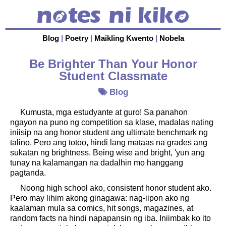
Blog
|
Poetry
|
Maikling Kwento
|
Nobela
Be Brighter Than Your Honor
Student Classmate
Blog
Kumusta, mga estudyante at guro! Sa panahon
ngayon na puno ng competition sa klase, madalas nating
iniisip na ang honor student ang ultimate benchmark ng
talino. Pero ang totoo, hindi lang mataas na grades ang
sukatan ng brightness. Being wise and bright, 'yun ang
tunay na kalamangan na dadalhin mo hanggang
pagtanda.
Noong high school ako, consistent honor student ako.
Pero may lihim akong ginagawa: nag-iipon ako ng
kaalaman mula sa comics, hit songs, magazines, at
random facts na hindi napapansin ng iba. Iniimbak ko ito