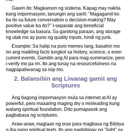
Gawin ito: Magkaroon ng sistema. Kapag may nakita
kang impormasyon, tanungin ang sarili: "Magagamit ko
ba ito sa future conversation o decision-making? May
positive value ba ito?" I-separate ang beneficial
knowledge sa basura. Sa ganitong paraan, ang storage
ng utak mo ay puno ng quality inputs, hindi ng junk.
Example: Sa halip na puro memes lang, basahin mo
rin ang maikling facts tungkol sa history, science, o even
current events. Gamitin ang AI para mag-summarize, pero
i-verify mo pa rin. Ito ang tunay na resourcefulness na
nagpapaliwanag sa isip mo.
2. Balansihin ang Liwanag gamit ang
Scriptures
Ang bagong impormasyon mula sa internet at AI ay
powerful, pero maaaring maging dry o misleading kung
walang spiritual foundation. Dito pumapasok ang
pagbabasa ng scriptures.
Araw-araw, maglaan ng oras para magbasa ng Bibliya
o iba pang spiritual texts. Ito ang nagbibigay ng "light" sa