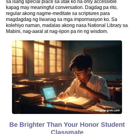
sa isang special place sa utak ko na only accessible
kapag may meaningful conversation. Dagdag pa rito,
regular akong nagme-meditate sa scriptures para
magdagdag ng liwanag sa mga impormasyon ko. Sa
kolehiyo naman, madalas akong nasa National Library sa
Mabini, nag-aaral at nag-iipon pa rin ng wisdom.
Be Brighter Than Your Honor Student
Classmate