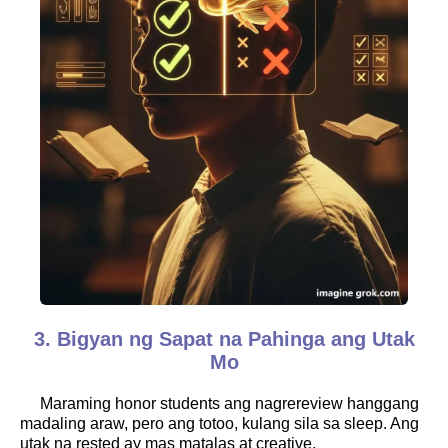
3. Bigyan ng Sapat na Pahinga ang Utak
Mo
Maraming honor students ang nagrereview hanggang
madaling araw, pero ang totoo, kulang sila sa sleep. Ang
utak na rested ay mas matalas at creative.