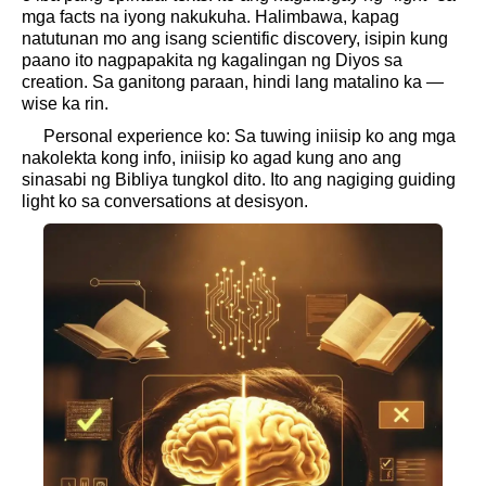
mga facts na iyong nakukuha. Halimbawa, kapag
natutunan mo ang isang scientific discovery, isipin kung
paano ito nagpapakita ng kagalingan ng Diyos sa
creation. Sa ganitong paraan, hindi lang matalino ka —
wise ka rin.
Personal experience ko: Sa tuwing iniisip ko ang mga
nakolekta kong info, iniisip ko agad kung ano ang
sinasabi ng Bibliya tungkol dito. Ito ang nagiging guiding
light ko sa conversations at desisyon.