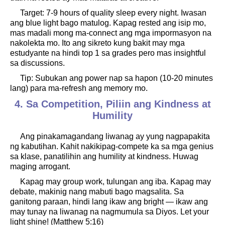
Target: 7-9 hours of quality sleep every night. Iwasan
ang blue light bago matulog. Kapag rested ang isip mo,
mas madali mong ma-connect ang mga impormasyon na
nakolekta mo. Ito ang sikreto kung bakit may mga
estudyante na hindi top 1 sa grades pero mas insightful
sa discussions.
Tip: Subukan ang power nap sa hapon (10-20 minutes
lang) para ma-refresh ang memory mo.
4. Sa Competition, Piliin ang Kindness at
Humility
Ang pinakamagandang liwanag ay yung nagpapakita
ng kabutihan. Kahit nakikipag-compete ka sa mga genius
sa klase, panatilihin ang humility at kindness. Huwag
maging arrogant.
Kapag may group work, tulungan ang iba. Kapag may
debate, makinig nang mabuti bago magsalita. Sa
ganitong paraan, hindi lang ikaw ang bright — ikaw ang
may tunay na liwanag na nagmumula sa Diyos. Let your
light shine! (Matthew 5:16)